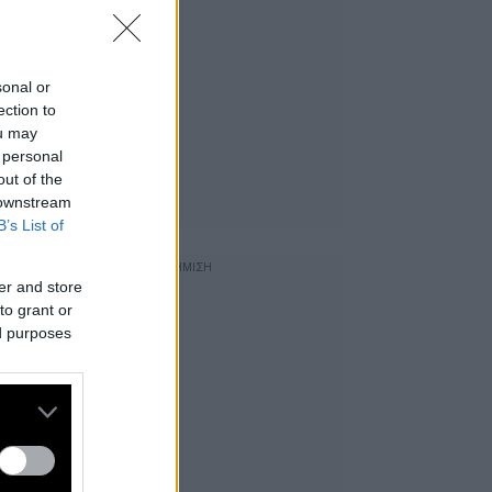
sonal or
ection to
ou may
 personal
out of the
 downstream
B’s List of
er and store
to grant or
ed purposes