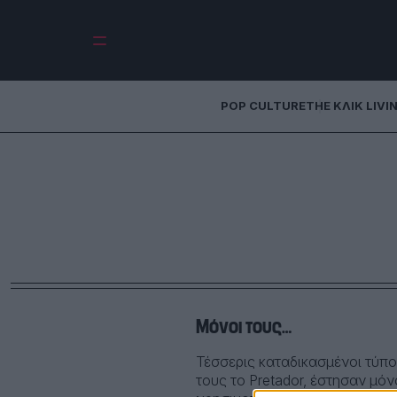
POP CULTURE
THE ΚΛΙΚ LIVI
Μόνοι τους…
Τέσσερις καταδικασμένοι τύπο
τους το Pretador, έστησαν μό