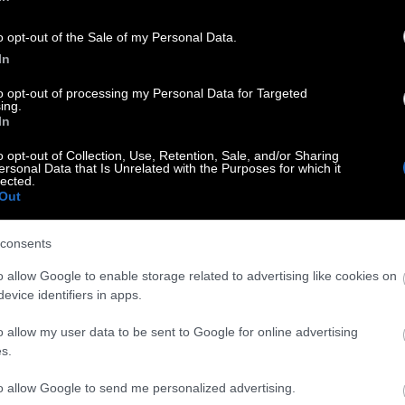
o opt-out of the Sale of my Personal Data.
In
 σταθερό ραντεβού: πηγαίνεις να τον δεις για να τα πείτε.
to opt-out of processing my Personal Data for Targeted
ing.
In
o opt-out of Collection, Use, Retention, Sale, and/or Sharing
ν Άγιο Βαλεντίνο;
ersonal Data that Is Unrelated with the Purposes for which it
lected.
 λέω.
Out
consents
o allow Google to enable storage related to advertising like cookies on
evice identifiers in apps.
σ’ αυτή τη χώρα, ακόμα και για τους απατεώνες.
o allow my user data to be sent to Google for online advertising
s.
αίκες
to allow Google to send me personalized advertising.