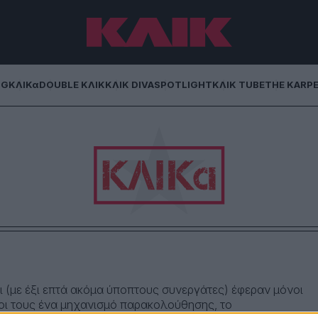
NG
ΚΛΙΚα
DOUBLE ΚΛΙΚ
ΚΛΙΚ DIVA
SPOTLIGHT
ΚΛΙΚ TUBE
THE KARP
ι (με έξι επτά ακόμα ύποπτους συνεργάτες) έφεραν μόνοι
νοι τους ένα μηχανισμό παρακολούθησης, το