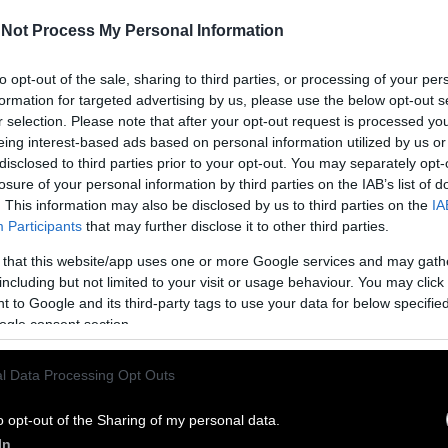
και μόνοι τους διάλεγαν ποιους θα παγιδέψουν.
Not Process My Personal Information
to opt-out of the sale, sharing to third parties, or processing of your per
formation for targeted advertising by us, please use the below opt-out s
70s για όλους τους υπόλοιπους πέραν του Ντόναλντ
r selection. Please note that after your opt-out request is processed y
γαίνει.
eing interest-based ads based on personal information utilized by us or
disclosed to third parties prior to your opt-out. You may separately opt-
losure of your personal information by third parties on the IAB’s list of
. This information may also be disclosed by us to third parties on the
IA
ιάζει
Participants
that may further disclose it to other third parties.
 that this website/app uses one or more Google services and may gath
αυθεντικό, ας κάνουμε μπίζνες με ό,τι και όποιον έχουμε
including but not limited to your visit or usage behaviour. You may click 
 to Google and its third-party tags to use your data for below specifi
ogle consent section.
l Data Processing Opt Outs
και η ειδικότητα σημαίνει, πως αντίθετα από την δασκάλα
o opt-out of the Sharing of my personal data.
κόσμου μας, αυτή πρέπει να μας παρασύρει στον δικό της.
In