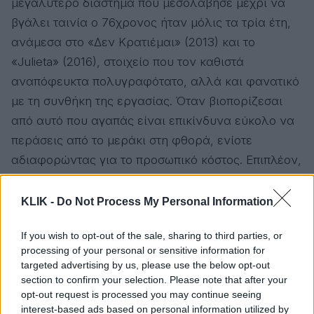
μεγαλύτερο διάστημα που μεσολάβησε μέχρι να
βγάλει ταινία ο 76χρονος ήταν μόλις τα τρία έτη,
ανάμεσα στο «Δεν Κρατιέμαι» (2013) και το
«Julieta» (2016), στοιχείο που τον καθιστά
αναπόφευκτα πολυγραφότατο, αλλά και φανατικό
με τη συνθήκη της εργασίας. Όταν βιοπορίζεσαι
από αυτό που αγαπάς είναι επικίνδυνα εύκολο να
περάσεις από το μεράκι στη φθορά, ενίοτε
αδιαφορώντας για το προσωπικό κόστος. Επιπλέον,
διευκολύνεται η απώλεια της διαύγειας, της
καθαρής σκέψης που επιβραδύνει τους ρυθμούς
KLIK -
Do Not Process My Personal Information
και σε αποσυνδέει από την περιαυτολογία. Στις
If you wish to opt-out of the sale, sharing to third parties, or
«Πικρές Γιορτές», υπό αυτήν την έννοια,
είναι
processing of your personal or sensitive information for
εύκολο να εντοπίσει κανείς τις ποιότητες που
targeted advertising by us, please use the below opt-out
ο Αλμοδόβαρ μοιράζεται με τον Ραούλ
. Μπορεί
section to confirm your selection. Please note that after your
opt-out request is processed you may continue seeing
να μη συμβαίνει σε τέτοιο βαθμό ώστε εδώ να
interest-based ads based on personal information utilized by