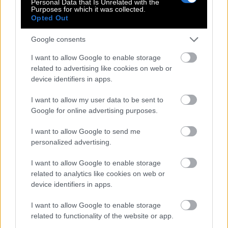
Personal Data that Is Unrelated with the
Purposes for which it was collected.
Opted Out
Το δράμα, δηλαδή, σε επίπεδο γραφής μπορεί
Google consents
να μην αποτελεί κάτι ρηξικέλευθο, αλλά
συγκινεί χάρη στη διακριτική διακειμενικότητά
I want to allow Google to enable storage
related to advertising like cookies on web or
του
. Όπως υπάρχει η ιστορία μέσα στην ιστορία,
device identifiers in apps.
υπάρχει και η αλήθεια του μεταφορικού σκηνοθέτη
μέσα στην αλήθεια του πραγματικού σκηνοθέτη.
I want to allow my user data to be sent to
Google for online advertising purposes.
Έπειτα, έχει ενδιαφέρον πώς θίγεται η θεματική
του καλλιτεχνικού δάνειου. Ο Ισπανός δεν είναι ο
I want to allow Google to send me
πρώτος ή ο μοναδικός που χρησιμοποιεί το άλλοθι
personalized advertising.
της έμπνευσης για «εξορύξει» τα πάθη των γύρω
I want to allow Google to enable storage
του. Για παράδειγμα, δεν είναι τυχαίο πως μια
related to analytics like cookies on web or
device identifiers in apps.
ακόμα σταθερά στη φιλμογραφία του Αλμοδόβαρ,
η οποία επανέρχεται στις «Πικρές Γιορτές» είναι οι
I want to allow Google to enable storage
μητέρες και η κυοφορία εν γένει. Πολύ συχνά,
related to functionality of the website or app.
ένας καλλιτέχνης είναι μόνος με το έργο του όπως