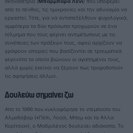
σκηνοθέτρια (
Μπάρμπαρα Λένι
) που υποφέρει
από το πένθος, τις ημικρανίες και την αδυναμία να
εργαστεί. Τότε, για να ανταπεξέλθουν ψυχολογικά,
αμφότερα τα δύο πρόσωπα προχωρούν σε ένα
τόλμημα που τους φέρνει αντιμέτωπους με τις
συνέπειες των πράξεών τους, αφού αρχίζουν να
γράφουν ιστορίες που βασίζονται σε τραυματικά
γεγονότα τα οποία βιώνουν οι αγαπημένοι τους,
αλλά χωρίς εκείνοι να ξέρουν πως τροφοδοτούν
τις αφηγήσεις άλλων.
Δουλεύω σημαίνει ζω
Από το 1986 που κυκλοφόρησε το ντεμπούτο του
Αλμοδόβαρ («Πέπι, Λούσι, Μπομ και τα Άλλα
Κορίτσια»), ο Μαδριλένος δουλεύει αδιάκοπα. Το