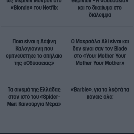
ως Μέριλιν Μονρόε στο
θερινών – Η «Οδύσσεια»
«Blonde» του Netflix
και το δικαίωμα στο
διάλειμμα
Ποια είναι η Δάφνη
Ο Μαερσάλα Αλί είναι και
Καλογιάννη που
δεν είναι σαν τον Blade
εμπνεύστηκε το σπήλαιο
στο «Your Mother Your
της «Οδύσσειας»
Mother Your Mother»
Τα σινεμά της Ελλάδας
«Barbie», για τα λεφτά τα
στον ιστό του «Spider-
κάνεις όλα;
Man: Καινούργια Μέρα»