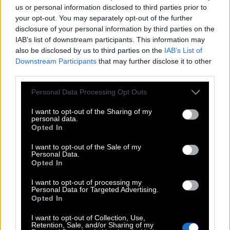
ταιριάζει πλήρως ο όρος «αυτο-μυθοπλασία»
us or personal information disclosed to third parties prior to
(«autofiction»), αλλά σίγουρα ο χαρακτήρας
your opt-out. You may separately opt-out of the further
disclosure of your personal information by third parties on the
συνιστά ένα πληγωμένο alter ego του δημιουργού.
IAB’s list of downstream participants. This information may
Έτσι το φιλμ αποκτά διαστάσεις εξομολογητικής,
also be disclosed by us to third parties on the
IAB’s List of
παρότι αργοπορημένης ανασκόπησης της
Downstream Participants
that may further disclose it to other
third parties.
συμπεριφοράς του, σε μια απόπειρα όχι να
εκφέρει δικαιολογίες, αλλά να αναγνωρίσει και
Please note that this website/app uses one or more Google
Personal Data Processing Opt Outs
services and may gather and store information including but
να συμφιλιωθεί με τα ελαττώματά του.
not limited to your visit or usage behaviour. You may click to
I want to opt-out of the Sharing of my
personal data.
grant or deny consent to Google and its third-party tags to
Opted In
use your data for below specified purposes in below Google
consent section.
I want to opt-out of the Sale of my
Personal Data.
Opted In
I want to opt-out of processing my
Personal Data for Targeted Advertising.
Opted In
I want to opt-out of Collection, Use,
Retention, Sale, and/or Sharing of my