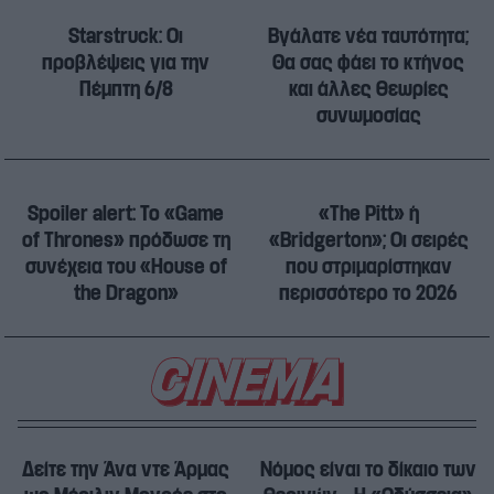
Starstruck: Οι
Βγάλατε νέα ταυτότητα;
προβλέψεις για την
Θα σας φάει το κτήνος
Πέμπτη 6/8
και άλλες θεωρίες
συνωμοσίας
Spoiler alert: Το «Game
«The Pitt» ή
of Thrones» πρόδωσε τη
«Bridgerton»; Οι σειρές
συνέχεια του «House of
που στριμαρίστηκαν
the Dragon»
περισσότερο το 2026
Δείτε την Άνα ντε Άρμας
Νόμος είναι το δίκαιο των