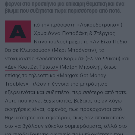
φέρνει στο προσκήνιο μια επίκαιρη θεματική και ένα
βίωμα που συζητιέται τώρα περισσότερο από ποτέ.
Από την πρόσφατη
«Αρκουδότρυπα»
(
Χρυσιάννα Παπαδάκη & Στέργιος
Ντινόπουλος
) μέχρι το
«Αν Είχα Πόδια
θα σε Κλωτσούσα»
(Μέρι Μπρόνστιν), τα
ντοκιμαντέρ «Αδέσποτα Κορμιά» (Ελίνα Ψύκου) και
«Δεν Κοστίζει Τίποτα»
(Μαίρη Μπουλή), όπως
επίσης το τηλεοπτικό
«Margo’s Got Money
Troubles»
, πλέον η έννοια της μητρότητας
εξερευνάται και συζητιέται περισσότερο από ποτέ.
Αυτό που κάνει ξεχωριστές, βέβαια, τις εν λόγω
αφηγήσεις είναι, αφενός, πως προέρχονται από
θηλυκότητες και αφετέρου, πως δεν αποσκοπούν
στο να βγάλουν εύκολα συμπεράσματα, αλλά στο
να αναδείξουν τις αφανείς πολυπλοκότητες που