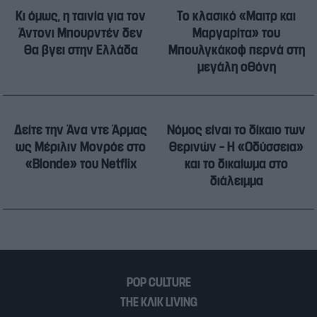
Κι όμως, η ταινία για τον
Το κλασικό «Μαιτρ και
Άντονι Μπουρντέν δεν
Μαργαρίτα» του
θα βγει στην Ελλάδα
Μπουλγκάκοφ περνά στη
μεγάλη οθόνη
Δείτε την Άνα ντε Άρμας
Νόμος είναι το δίκαιο των
ως Μέριλιν Μονρόε στο
θερινών – Η «Οδύσσεια»
«Blonde» του Netflix
και το δικαίωμα στο
διάλειμμα
POP CULTURE
THE ΚΛΙΚ LIVING