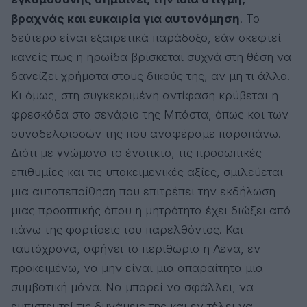
βραχνάς και ευκαιρία για αυτονόμηση
. Το
δεύτερο είναι εξαιρετικά παράδοξο, εάν σκεφτεί
κανείς πως η ηρωίδα βρίσκεται συχνά στη θέση να
δανείζει χρήματα στους δικούς της, αν μη τι άλλο.
Κι όμως, στη συγκεκριμένη αντίφαση κρύβεται η
φρεσκάδα στο σενάριο της Μπάστα, όπως και των
συναδελφισσών της που αναφέραμε παραπάνω.
Διότι με γνώμονα το ένστικτο, τις προσωπικές
επιθυμίες και τις υποκειμενικές αξίες, σμιλεύεται
μια αυτοπεποίθηση που επιτρέπει την εκδήλωση
μιας προοπτικής όπου η μητρότητα έχει διώξει από
πάνω της φορτίσεις του παρελθόντος. Και
ταυτόχρονα, αφήνει το περιθώριο η Λένα, εν
προκειμένω, να μην είναι μια απαραίτητα μια
συμβατική μάνα. Να μπορεί να σφάλλει, να
εμπιστευτεί τις δυνάμεις της και εν τέλει να