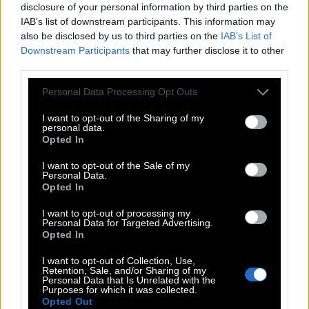
νεανικότητας με την επιτακτική ωρίμανση μιας
disclosure of your personal information by third parties on the
πρόωρης ενηλικίωσης, φέρνοντας εις πέρας
IAB’s list of downstream participants. This information may
also be disclosed by us to third parties on the
IAB’s List of
ένα περίπλοκο όσο και οικείο ρόλο
. Η
Downstream Participants
that may further disclose it to other
ταλαντούχα ηθοποιός, η οποία θαρρείς πως δε
third parties.
λείπει από κανένα πλάνο της ταινίας, βρίσκεται σε
Please note that this website/app uses one or more Google
Personal Data Processing Opt Outs
ένα υψηλής ποιότητας cast που περιλαμβάνει
services and may gather and store information including but
ακόμα τους: Δημήτρη Κίτσο, Αντώνη
not limited to your visit or usage behaviour. You may click to
I want to opt-out of the Sharing of my
personal data.
grant or deny consent to Google and its third-party tags to
Τσιοτσιόπουλο, Λούλι Μπίτρι και Γιώργο
Opted In
use your data for below specified purposes in below Google
Πυρπασόπουλο. Βέβαια, ένα εκπαιδευμένο
consent section.
I want to opt-out of the Sale of my
σινεφίλ μάτι θα προσέξει και αρκετά cameos
Personal Data.
Opted In
γνωστών ονομάτων σε σύντομες εμφανίσεις, όπως
ο σκηνοθέτης Γιώργος Τσεμπερόπουλος
I want to opt-out of processing my
Personal Data for Targeted Advertising.
(«Υπάρχω»).
Opted In
I want to opt-out of Collection, Use,
Η ταινία «Μικρές Ανάσες» κυκλοφορεί από τη
Retention, Sale, and/or Sharing of my
Personal Data that Is Unrelated with the
Feelgood Entertainment (4/6).
Purposes for which it was collected.
Opted Out