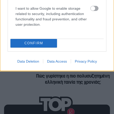
ΑΜΕΡΙΣΣΑ ΜΠΑΣΤΑ
ΕΛΛΗΝΙΚΟ ΣΙΝΕΜΑ
I want to allow Google to enable storage
related to security, including authentication
ΜΙΚΡΕΣ ΑΝΑΣΕΣ
functionality and fraud prevention, and other
user protection.
Σχετικά άρθρα
CONFIRM
To ΚΛΙΚ στα γυρίσματα της νέας
ταινίας του Αλέξανδρου Βούλγαρη
Data Deletion
Data Access
Privacy Policy
Πώς γυρίστηκε η πιο πολυσυζητημένη
ελληνική ταινία της χρονιάς;