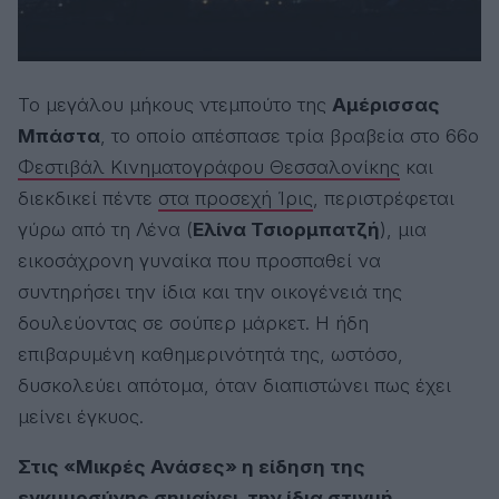
Το μεγάλου μήκους ντεμπούτο της
Αμέρισσας
Μπάστα
, το οποίο απέσπασε τρία βραβεία στο 66ο
Φεστιβάλ Κινηματογράφου Θεσσαλονίκης
και
διεκδικεί πέντε
στα προσεχή Ίρις
, περιστρέφεται
γύρω από τη Λένα (
Ελίνα Τσιορμπατζή
), μια
εικοσάχρονη γυναίκα που προσπαθεί να
συντηρήσει την ίδια και την οικογένειά της
δουλεύοντας σε σούπερ μάρκετ. Η ήδη
επιβαρυμένη καθημερινότητά της, ωστόσο,
δυσκολεύει απότομα, όταν διαπιστώνει πως έχει
μείνει έγκυος.
Στις «Μικρές Ανάσες» η είδηση της
εγκυμοσύνης σημαίνει, την ίδια στιγμή,