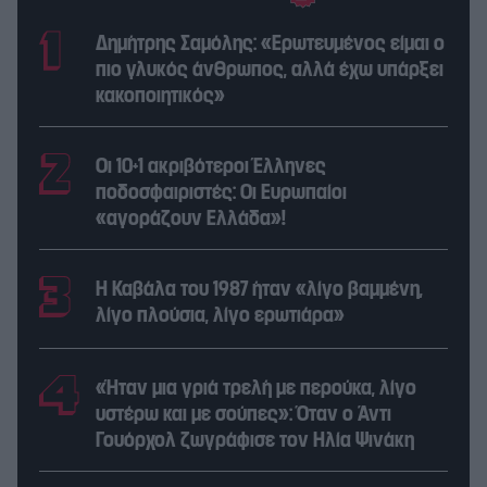
Δημήτρης Σαμόλης: «Ερωτευμένος είμαι ο
πιο γλυκός άνθρωπος, αλλά έχω υπάρξει
κακοποιητικός»
Οι 10+1 ακριβότεροι Έλληνες
ποδοσφαιριστές: Οι Ευρωπαίοι
«αγοράζουν Ελλάδα»!
Η Καβάλα του 1987 ήταν «λίγο βαμμένη,
λίγο πλούσια, λίγο ερωτιάρα»
«Ήταν μια γριά τρελή με περούκα, λίγο
υστέρω και με σούπες»: Όταν ο Άντι
Γουόρχολ ζωγράφισε τον Ηλία Ψινάκη