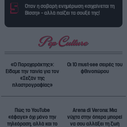
Όταν η σοβαρή ενημέρωση «σιχαίνεται τη
Βίσση» – αλλά παίζει τα σουξέ της!
«Ο Παραχαράκτης»:
Οι 10 must-see σειρές του
Είδαμε την ταινία για τον
φθινοπώρου
«Σεζάν της
πλαστρογραφίας»
Πώς το YouTube
Arena di Verona: Mια
«έφαγε» όχι μόνο την
νύχτα στην όπερα μπορεί
τηλεόραση, αλλά και το
να σου αλλάξει τη ζωή