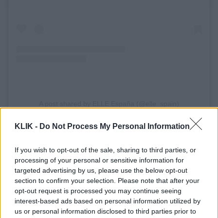
A post shared by ELLE España (@elle_spain)
Η Λουπίτα Νιόνγκο υπήρξε από την πρώτη στιγμή
KLIK -
Do Not Process My Personal Information
μια διαφορετική περίπτωση στο Χόλιγουντ.
If you wish to opt-out of the sale, sharing to third parties, or
processing of your personal or sensitive information for
Η βραβευμένη με Όσκαρ ηθοποιός δεν
targeted advertising by us, please use the below opt-out
περιορίστηκε ποτέ μόνο στην υποκριτική. Έχει
section to confirm your selection. Please note that after your
εξελιχθεί σε μια από τις σημαντικότερες φωνές
opt-out request is processed you may continue seeing
interest-based ads based on personal information utilized by
γύρω από τη διαφορετικότητα, την εκπροσώπηση
us or personal information disclosed to third parties prior to
και την πολιτισμική ταυτότητα.