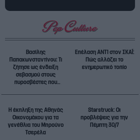
Βασίλης
Eπέλαση ANT1 στον ΣΚΑΪ:
Παπακωνσταντίνου: Τι
Πώς αλλάζει το
ζήτησε ως ένδειξη
ενημερωτικό τοπίο
σεβασμού στους
πυροσβέστες που
έχασαν την ζωή τους
H έκπληξη της Αθηνάς
Starstruck: Οι
Οικονομάκου για τα
προβλέψεις για την
γενέθλια του Μπρούνο
Πέμπτη 30/7
Τσερέλα