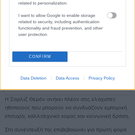
View this post on Instagram
related to personalization.
I want to allow Google to enable storage
related to security, including authentication
functionality and fraud prevention, and other
user protection.
CONFIRM
Data Deletion
Data Access
Privacy Policy
A post shared by ELLE España (@elle_spain)
Η Σαρλίζ Θερόν ανήκει πλέον στις ελάχιστες
ηθοποιούς που μπορούν να συνδυάζουν εμπορική
επιτυχία, καλλιτεχνικό κύρος και κοινωνική δράση.
Στη συνέντευξή της επιβεβαιώνει για πρώτη φορά