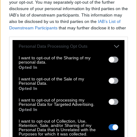
your opt-out. You may separately opt-out of the further
disclosure of your personal information by third parties on the
Η παρουσία της στην «Οδύσσεια» επιβεβαιώνει τη
IAB’s list of downstream participants. This information may
φιλοσοφία του Κρίστοφερ Νόλαν να δημιουργεί
also be disclosed by us to third parties on the
IAB’s List of
Downstream Participants
that may further disclose it to other
πολυσυλλεκτικά καστ, όπου κάθε χαρακτήρας
third parties.
διαθέτει ξεχωριστή βαρύτητα.
Please note that this website/app uses one or more Google
Personal Data Processing Opt Outs
services and may gather and store information including but
Το εξώφυλλό της, με τις έντονες πορτοκαλί
not limited to your visit or usage behaviour. You may click to
I want to opt-out of the Sharing of my
αποχρώσεις και τη φωτιά στο φόντο, αποπνέει
personal data.
grant or deny consent to Google and its third-party tags to
Opted In
δύναμη, αποφασιστικότητα και εσωτερική ένταση.
use your data for below specified purposes in below Google
consent section.
I want to opt-out of the Sale of my
Δεν θυμίζει fashion editorial.
Personal Data.
Opted In
Θυμίζει περισσότερο ηρωίδα έτοιμη για μάχη.
I want to opt-out of processing my
Personal Data for Targeted Advertising.
Opted In
Αυτό ακριβώς είναι και το μήνυμα που επιχειρεί να
περάσει το ELLE: η σύγχρονη γυναικεία δύναμη
I want to opt-out of Collection, Use,
Retention, Sale, and/or Sharing of my
δεν χρειάζεται να είναι εύθραυστη για να είναι
Personal Data that Is Unrelated with the
Purposes for which it was collected.
κομψή.