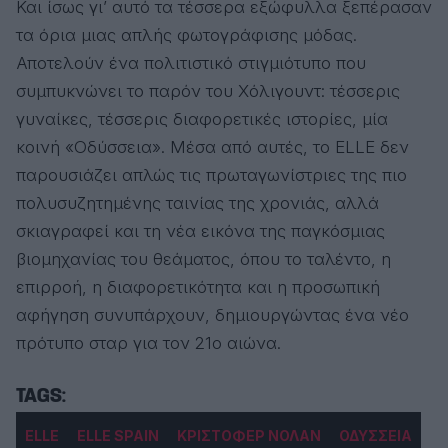
Και ίσως γι’ αυτό τα τέσσερα εξώφυλλα ξεπέρασαν
τα όρια μιας απλής φωτογράφισης μόδας.
Αποτελούν ένα πολιτιστικό στιγμιότυπο που
συμπυκνώνει το παρόν του Χόλιγουντ: τέσσερις
γυναίκες, τέσσερις διαφορετικές ιστορίες, μία
κοινή «Οδύσσεια». Μέσα από αυτές, το ELLE δεν
παρουσιάζει απλώς τις πρωταγωνίστριες της πιο
πολυσυζητημένης ταινίας της χρονιάς, αλλά
σκιαγραφεί και τη νέα εικόνα της παγκόσμιας
βιομηχανίας του θεάματος, όπου το ταλέντο, η
επιρροή, η διαφορετικότητα και η προσωπική
αφήγηση συνυπάρχουν, δημιουργώντας ένα νέο
πρότυπο σταρ για τον 21ο αιώνα.
ELLE
ELLE SPAIN
ΚΡΙΣΤΟΦΕΡ ΝΟΛΑΝ
ΟΔΥΣΣΕΙΑ