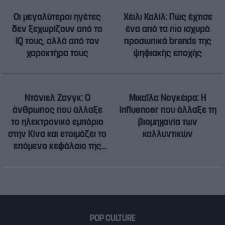
Οι μεγαλύτεροι ηγέτες
Χέιλι Καλίλ: Πώς έχτισε
δεν ξεχωρίζουν από το
ένα από τα πιο ισχυρά
IQ τους, αλλά από τον
προσωπικά brands της
χαρακτήρα τους
ψηφιακής εποχής
Ντάνιελ Ζανγκ: Ο
Μικαΐλα Νογκέιρα: Η
άνθρωπος που άλλαξε
influencer που άλλαξε τη
το ηλεκτρονικό εμπόριο
βιομηχανία των
στην Κίνα και ετοιμάζει το
καλλυντικών
επόμενο κεφάλαιο της
τεχνητής νοημοσύνης
POP CULTURE