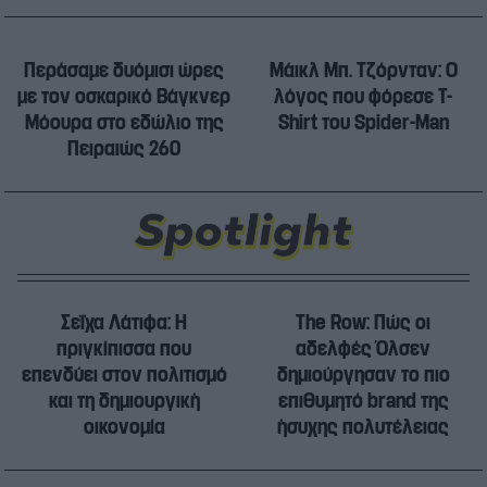
Περάσαμε δυόμισι ώρες
Μάικλ Μπ. Τζόρνταν: Ο
με τον οσκαρικό Βάγκνερ
λόγος που φόρεσε T-
Μόουρα στο εδώλιο της
Shirt του Spider-Man
Πειραιώς 260
Σεΐχα Λάτιφα: Η
The Row: Πώς οι
πριγκίπισσα που
αδελφές Όλσεν
επενδύει στον πολιτισμό
δημιούργησαν το πιο
και τη δημιουργική
επιθυμητό brand της
οικονομία
ήσυχης πολυτέλειας