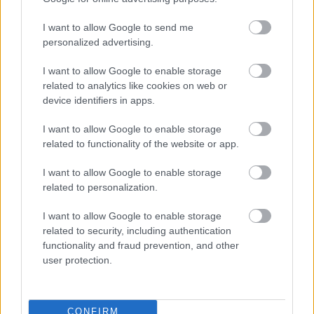
σημερινή εποχή
I want to allow Google to send me
Ζούμε σε μια περίοδο που χαρακτηρίζεται από
personalized advertising.
άγχος, ταχύτητα και υπερπληροφόρηση.
I want to allow Google to enable storage
related to analytics like cookies on web or
Ποτέ άλλοτε οι άνθρωποι δεν είχαν πρόσβαση σε
device identifiers in apps.
τόσες πληροφορίες και ποτέ άλλοτε δεν ένιωθαν
I want to allow Google to enable storage
τόσο συχνά εξαντλημένοι.
related to functionality of the website or app.
Τα κοινωνικά δίκτυα δημιούργησαν έναν κόσμο
I want to allow Google to enable storage
όπου η εικόνα συχνά έχει μεγαλύτερη σημασία από
related to personalization.
την ουσία. Οι άνθρωποι συγκρίνουν διαρκώς τον
I want to allow Google to enable storage
εαυτό τους με τους άλλους, κυνηγούν μια ιδανική
related to security, including authentication
ζωή και συχνά ξεχνούν να ζήσουν τη δική τους.
functionality and fraud prevention, and other
user protection.
Μέσα σε αυτό το περιβάλλον, η φιλοσοφία που
εξέφρασε ο Άντονι Κουίν μέσα από τον Ζορμπά
μοιάζει σχεδόν επαναστατική.
CONFIRM