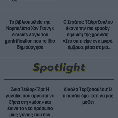
Το βιβλιοπωλείο της
O Στράτος Τζώρτζογλου
Νομπελίστα Χαν Γκανγκ
έκανε την πιο spooky
έκλεισε λόγω του
δήλωση της χρονιάς:
gentrification που το ίδιο
«Στο σπίτι είχε ένα μωρό,
δημιούργησε
έμβρυο, μέσα σε μια
γυάλα»
Άνια Τέιλορ-Τζόι: Η
Αϊνόλα Τερζοπούλου: Ό,
γυναίκα που αρνείται να
τι πονάει έχει κάτι να μας
ζήσει στη «μέση» και
μάθει
έγινε το νέο πρόσωπο
μιας γενιάς που δεν