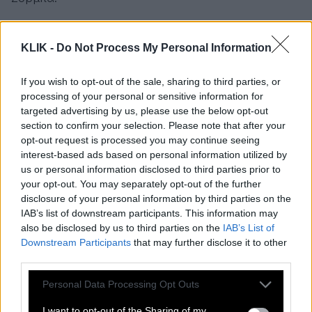
Χωρίς να το επιδιώξει, ο Άντονι Κουίν έγινε ένας
KLIK -
Do Not Process My Personal Information
από τους σημαντικότερους πρεσβευτές της
ελληνικής κουλτούρας στην ιστορία.
If you wish to opt-out of the sale, sharing to third parties, or
processing of your personal or sensitive information for
Η Ελλάδα που ονειρεύτηκε ο κόσμος
targeted advertising by us, please use the below opt-out
section to confirm your selection. Please note that after your
opt-out request is processed you may continue seeing
Ο «Ζορμπάς» δεν παρουσίαζε απλώς ένα τοπίο ή
interest-based ads based on personal information utilized by
μια ιστορία. Παρουσίαζε μια ιδέα.
us or personal information disclosed to third parties prior to
your opt-out. You may separately opt-out of the further
Την ιδέα ότι η ζωή αξίζει να τη ζεις με πάθος.
disclosure of your personal information by third parties on the
IAB’s list of downstream participants. This information may
Ότι η αποτυχία δεν είναι το τέλος.
also be disclosed by us to third parties on the
IAB’s List of
Downstream Participants
that may further disclose it to other
third parties.
Ότι ο άνθρωπος μπορεί να σταθεί ξανά στα πόδια
του ακόμη κι όταν όλα μοιάζουν χαμένα.
Please note that this website/app uses one or more Google
Personal Data Processing Opt Outs
services and may gather and store information including but
Σε μια Ευρώπη που προσπαθούσε ακόμη να
not limited to your visit or usage behaviour. You may click to
I want to opt-out of the Sharing of my