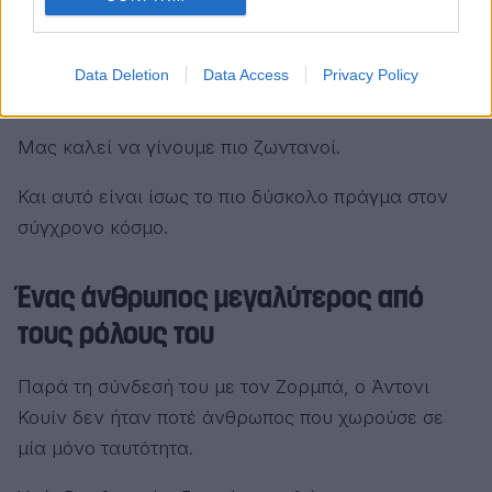
Δεν μας καλεί να γίνουμε πιο επιτυχημένοι.
Data Deletion
Data Access
Privacy Policy
Δεν μας καλεί να γίνουμε πιο πλούσιοι.
Μας καλεί να γίνουμε πιο ζωντανοί.
Και αυτό είναι ίσως το πιο δύσκολο πράγμα στον
σύγχρονο κόσμο.
Ένας άνθρωπος μεγαλύτερος από
τους ρόλους του
Παρά τη σύνδεσή του με τον Ζορμπά, ο Άντονι
Κουίν δεν ήταν ποτέ άνθρωπος που χωρούσε σε
μία μόνο ταυτότητα.