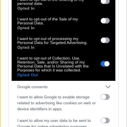
personal data.
grant or deny consent to Google and its third-party tags to
επουλώσει τις πληγές του Β’ Παγκοσμίου Πολέμου,
Opted In
use your data for below specified purposes in below Google
το μήνυμα αυτό είχε τεράστια δύναμη.
consent section.
I want to opt-out of the Sale of my
Personal Data.
Και συνεχίζει να έχει.
Opted In
I want to opt-out of processing my
Γιατί στην πραγματικότητα ο Ζορμπάς δεν είναι
Personal Data for Targeted Advertising.
Opted In
μόνο Έλληνας.
I want to opt-out of Collection, Use,
Είναι μια παγκόσμια ανθρώπινη φιγούρα.
Retention, Sale, and/or Sharing of my
Personal Data that Is Unrelated with the
Purposes for which it was collected.
Αντιπροσωπεύει το κομμάτι του εαυτού μας που
Opted Out
θέλει να ζήσει χωρίς φόβο.
Google consents
Το κομμάτι που αρνείται να αφήσει τη ζωή να
I want to allow Google to enable storage
περάσει χωρίς να τη γευτεί.
related to advertising like cookies on web or
device identifiers in apps.
Γιατί ο Άντονι Κουίν μιλάει ακόμη στη
I want to allow my user data to be sent to
Google for online advertising purposes.