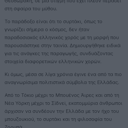
Θεοδωράκη, σε μια στιγμή που έχει πλέον περάσει
στη σφαίρα του μύθου.
Το παράδοξο είναι ότι το συρτάκι, όπως το
γνωρίζει σήμερα ο κόσμος, δεν ήταν
παραδοσιακός ελληνικός χορός με τη μορφή που
παρουσιάστηκε στην ταινία. Δημιουργήθηκε ειδικά
για τις ανάγκες της παραγωγής, συνδυάζοντας
στοιχεία διαφορετικών ελληνικών χορών.
Κι όμως, μέσα σε λίγα χρόνια έγινε ένα από τα πιο
αναγνωρίσιμα πολιτιστικά σύμβολα της Ελλάδας.
Από το Τόκιο μέχρι το Μπουένος Άιρες και από τη
Νέα Υόρκη μέχρι το Σίδνεϊ, εκατομμύρια άνθρωποι
άρχισαν να συνδέουν την Ελλάδα με τον ήχο του
μπουζουκιού, το συρτάκι και τη φιλοσοφία του
Ζορμπά.