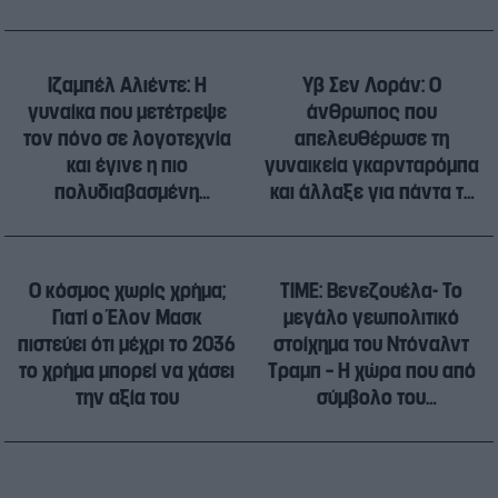
φοβάται να ρισκάρει
Ιζαμπέλ Αλιέντε: Η
Υβ Σεν Λοράν: Ο
γυναίκα που μετέτρεψε
άνθρωπος που
τον πόνο σε λογοτεχνία
απελευθέρωσε τη
και έγινε η πιο
γυναικεία γκαρνταρόμπα
πολυδιαβασμένη
και άλλαξε για πάντα τη
συγγραφέας του
μόδα
ισπανόφωνου κόσμου
Ο κόσμος χωρίς χρήμα;
TIME: Βενεζουέλα- Το
Γιατί ο Έλον Μασκ
μεγάλο γεωπολιτικό
πιστεύει ότι μέχρι το 2036
στοίχημα του Ντόναλντ
το χρήμα μπορεί να χάσει
Τραμπ – Η χώρα που από
την αξία του
σύμβολο του
αντιαμερικανισμού
γίνεται πεδίο
οικονομικής και