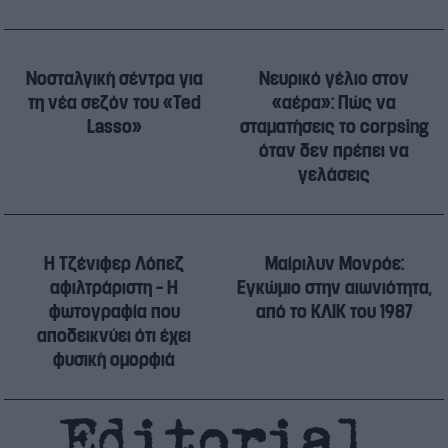
Νοσταλγική σέντρα για
Νευρικό γέλιο στον
τη νέα σεζόν του «Ted
«αέρα»: Πώς να
Lasso»
σταματήσεις το corpsing
όταν δεν πρέπει να
γελάσεις
Η Τζένιφερ Λόπεζ
Μαίριλυν Μονρόε:
αφιλτράριστη – Η
Εγκώμιο στην αιωνιότητα,
φωτογραφία που
από το ΚΛΙΚ του 1987
αποδεικνύει ότι έχει
φυσική ομορφιά