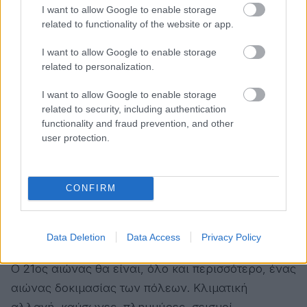
βήμα πίσω.
I want to allow Google to enable storage
related to functionality of the website or app.
Ο σεισμός δεν ρωτά ποιος κυβερνά. Δεν ξεχωρίζει
I want to allow Google to enable storage
υποστηρικτές και αντιπάλους. Δεν γνωρίζει
related to personalization.
ιδεολογίες.
I want to allow Google to enable storage
Αυτό όμως δεν σημαίνει ότι οι φυσικές
related to security, including authentication
καταστροφές είναι απολιτικές. Αντίθετα,
functionality and fraud prevention, and other
user protection.
αποκαλύπτουν με τον πιο βίαιο τρόπο την ποιότητα
ενός κράτους. Δείχνουν ποια κτίρια χτίστηκαν
σωστά και ποια όχι. Ποιες υπηρεσίες λειτουργούν
CONFIRM
και ποιες υπάρχουν μόνο στα χαρτιά. Ποια
κοινωνία έχει εκπαιδευτεί να αντιδρά και ποια
απλώς περιμένει το κακό.
Data Deletion
Data Access
Privacy Policy
Ο 21ος αιώνας θα είναι, όλο και περισσότερο, ένας
αιώνας δοκιμασίας των πόλεων. Κλιματική
αλλαγή, καύσωνες, πλημμύρες, σεισμοί,