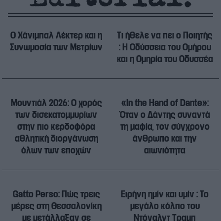
Ο Χάνιμπαλ Λέκτερ και η
Tι ήθελε να πει ο Ποιητής
Συνωμοσία των Μετρίων
: Η Οδύσσεια του Ομήρου
και η Ομηρία του Οδυσσέα
Μουντιάλ 2026: Ο χορός
«In the Hand of Dante»:
των δισεκατομμυρίων
Όταν ο Δάντης συναντά
στην πιο κερδοφόρα
τη μαφία, τον σύγχρονο
αθλητική διοργάνωση
άνθρωπο και την
όλων των εποχών
αιωνιότητα
Gatto Perso: Πώς τρεις
Ειρήνη ημίν και υμίν : Το
μέρες στη Θεσσαλονίκη
μεγάλο κόλπο του
με μετάλλαξαν σε
Ντόναλντ Τραμπ