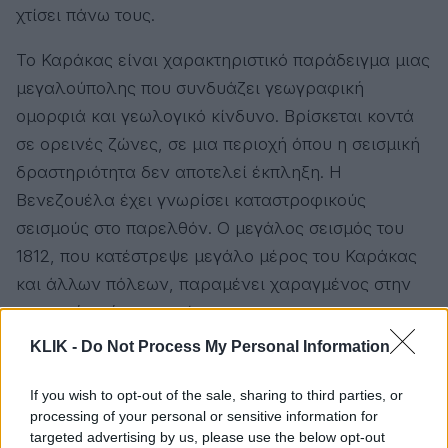
χτίσει πάνω τους.
Το Καράκας είναι χαρακτηριστικό παράδειγμα μιας
μεγαλούπολης που συνδυάζει γεωγραφική
ομορφιά και γεωλογικό κίνδυνο. Βρίσκεται κοντά
σε ορεινές ζώνες, σε μια περιοχή όπου η σεισμική
δραστηριότητα δεν αποτελεί έκπληξη. Η
Βενεζουέλα έχει γνωρίσει καταστροφικούς
σεισμούς στο παρελθόν. Ο μεγάλος σεισμός του
1812, που κατέστρεψε μεγάλο μέρος του Καράκας
και άλλων πόλεων, παραμένει χαραγμένος στην
ιστορική μνήμη της χώρας.
KLIK -
Do Not Process My Personal Information
Αλλά η μνήμη των φυσικών καταστροφών έχει ένα
παράξενο χαρακτηριστικό. Ξεθωριάζει πιο
If you wish to opt-out of the sale, sharing to third parties, or
γρήγορα από όσο πρέπει. Οι γενιές αλλάζουν, οι
processing of your personal or sensitive information for
targeted advertising by us, please use the below opt-out
πόλεις ξαναχτίζονται, οι άνθρωποι επιστρέφουν