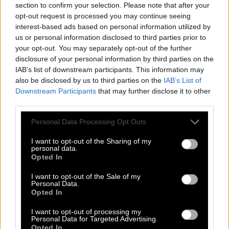
section to confirm your selection. Please note that after your
στην καθημερινότητα και η Γη μοιάζει ξανά
opt-out request is processed you may continue seeing
ακίνητη. Μέχρι να μην είναι.
interest-based ads based on personal information utilized by
us or personal information disclosed to third parties prior to
Οι μεγάλοι σεισμοί δεν σκοτώνουν μόνο επειδή
your opt-out. You may separately opt-out of the further
disclosure of your personal information by third parties on the
είναι ισχυροί. Σκοτώνουν επειδή βρίσκουν
IAB’s list of downstream participants. This information may
ευάλωτες κοινωνίες, κακές κατασκευές,
also be disclosed by us to third parties on the
IAB’s List of
ανεπαρκείς ελέγχους, πυκνή δόμηση, φτωχές
Downstream Participants
that may further disclose it to other
third parties.
συνοικίες, προβληματικές υποδομές και κράτη που
συχνά δεν διαθέτουν την οργανωτική ικανότητα να
Please note that this website/app uses one or more Google
Personal Data Processing Opt Outs
services and may gather and store information including but
αντιδράσουν γρήγορα.
not limited to your visit or usage behaviour. You may click to
I want to opt-out of the Sharing of my
personal data.
grant or deny consent to Google and its third-party tags to
Ένας σεισμός 7,5 βαθμών στην έρημο μπορεί να
Opted In
use your data for below specified purposes in below Google
περάσει σχεδόν απαρατήρητος. Ο ίδιος σεισμός
consent section.
I want to opt-out of the Sale of my
Personal Data.
κάτω ή δίπλα σε μια μεγάλη πόλη μπορεί να γίνει
Opted In
ιστορική τραγωδία.
I want to opt-out of processing my
Personal Data for Targeted Advertising.
Η Βενεζουέλα έχει επιπλέον ένα βαρύ φορτίο.
Opted In