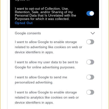
Είναι μια χώρα που έχει ήδη περάσει χρόνια
I want to opt-out of Collection, Use,
πολιτικής κρίσης, οικονομικής κατάρρευσης,
Retention, Sale, and/or Sharing of my
Personal Data that Is Unrelated with the
μετανάστευσης, φτώχειας και θεσμικής αστάθειας.
Purposes for which it was collected.
Opted Out
Μια μεγάλη φυσική καταστροφή δεν πέφτει ποτέ
σε ουδέτερο έδαφος. Πέφτει πάνω σε κοινωνίες με
Google consents
προϋπάρχοντα τραύματα.
I want to allow Google to enable storage
related to advertising like cookies on web or
Γι’ αυτό και η διεθνής βοήθεια δεν είναι απλώς μια
device identifiers in apps.
πράξη ανθρωπισμού. Είναι ζήτημα επιβίωσης. ΟΗΕ,
I want to allow my user data to be sent to
Ευρωπαϊκή Ένωση, Ηνωμένες Πολιτείες, χώρες
Google for online advertising purposes.
της Λατινικής Αμερικής και άλλες δυνάμεις
κινητοποιούνται για να στείλουν ομάδες διάσωσης,
I want to allow Google to send me
personalized advertising.
ιατρικό προσωπικό, δορυφορική χαρτογράφηση
και ανθρωπιστική βοήθεια. Σε τέτοιες στιγμές,
I want to allow Google to enable storage
ακόμη και οι πιο σκληρές γεωπολιτικές
related to analytics like cookies on web or
device identifiers in apps.
αντιπαραθέσεις αναγκάζονται να κάνουν ένα