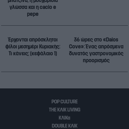
μπατζίνα, η μοσχαρίσια
γλώσσα και η cacio e
pepe
Έρχονται απρόσκλητοι
36 ώρες στο «Daios
φίλοι μεσημέρι Κυριακής:
Cove»: Ένας απρόσμενα
Τι κάνεις; (κεφάλαιο 1)
δυνατός γαστρονομικός
προορισμός
POP CULTURE
THE ΚΛΙΚ LIVING
ΚΛΙΚα
DOUBLE ΚΛΙΚ