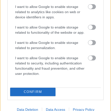
I want to allow Google to enable storage
Ένα ακόμη ενδιαφέρον στοιχείο είναι η σχέση
related to analytics like cookies on web or
device identifiers in apps.
του Νίκου Κουφού με τον αθλητισμό
. Υπήρξε
πρόεδρος του Απόλλωνα Καλαμαριάς και
I want to allow Google to enable storage
αντιπρόεδρος του ΠΑΟΚ, ενώ διατηρούσε στενή
related to functionality of the website or app.
φιλία και κουμπαριά με τον θρυλικό Σταύρο
I want to allow Google to enable storage
Σαράφη, μία από τις σημαντικότερες μορφές στην
related to personalization.
ιστορία του Δικεφάλου.
I want to allow Google to enable storage
Σήμερα, το Ζαχαροπλαστείο Κουφός συνεχίζει να
related to security, including authentication
functionality and fraud prevention, and other
παράγει, με τον ίδιο σεβασμό, ένα από τα
user protection.
καλύτερα αρμενοβίλ της Ελλάδας, προσφέροντας
διαφορετικές γεύσεις και παραλλαγές. Η μεγάλη
έκπληξη, όμως, για μένα ήταν η
τούρτα-παγωτό
CONFIRM
cassata, βασισμένη σε παραδοσιακή συνταγή
από τη Σικελία.
Data Deletion
Data Access
Privacy Policy