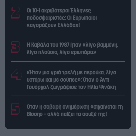
Οι 10+1 ακριβότεροι Έλληνες
ποδοσφαιριστές: Οι Ευρωπαίοι
«αγοράζουν Ελλάδα»!
Η Καβάλα του 1987 ήταν «λίγο βαμμένη,
λίγο πλούσια, λίγο ερωτιάρα»
«Ήταν μια γριά τρελή με περούκα, λίγο
υστέρω και με σούπες»: Όταν ο Άντι
Γουόρχολ ζωγράφισε τον Ηλία Ψινάκη
Όταν η σοβαρή ενημέρωση «σιχαίνεται τη
Βίσση» – αλλά παίζει τα σουξέ της!