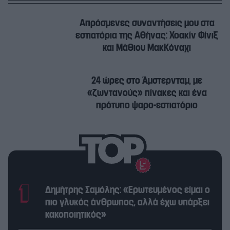
Απρόσμενες συναντήσεις μου στα
εστιατόρια της Αθήνας: Χοακίν Φίνιξ
και Μάθιου ΜακKόναχι
24 ώρες στο Άμστερνταμ, με
«ζωντανούς» πίνακες και ένα
πρότυπο ψαρο-εστιατόριο
Δημήτρης Σαμόλης: «Ερωτευμένος είμαι ο
πιο γλυκός άνθρωπος, αλλά έχω υπάρξει
κακοποιητικός»