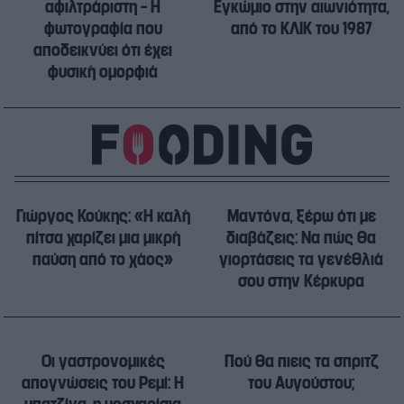
αφιλτράριστη – Η
Εγκώμιο στην αιωνιότητα,
φωτογραφία που
από το ΚΛΙΚ του 1987
αποδεικνύει ότι έχει
φυσική ομορφιά
Γιώργος Κούκης: «Η καλή
Μαντόνα, ξέρω ότι με
πίτσα χαρίζει μια μικρή
διαβάζεις: Να πώς θα
παύση από το χάος»
γιορτάσεις τα γενέθλιά
σου στην Κέρκυρα
Oι γαστρονομικές
Πού θα πιεις τα σπριτζ
απογνώσεις του Ρεμί: Η
του Αυγούστου;