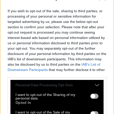
αρχές της δεκαετίας του 1980 άνοιγε σχεδόν κάθε
If you wish to opt-out of the sale, sharing to third parties, or
χρόνο και ένα νέο κατάστημα, ενώ το 1987
processing of your personal or sensitive information for
κατασκευάστηκε το εργοστάσιο στη Χαλκιδική, το
targeted advertising by us, please use the below opt-out
οποίο αποτέλεσε σημείο αναφοράς για χιλιάδες
section to confirm your selection. Please note that after your
opt-out request is processed you may continue seeing
ταξιδιώτες.
interest-based ads based on personal information utilized by
us or personal information disclosed to third parties prior to
your opt-out. You may separately opt-out of the further
disclosure of your personal information by third parties on the
IAB’s list of downstream participants. This information may
also be disclosed by us to third parties on the
IAB’s List of
Downstream Participants
that may further disclose it to other
third parties.
Please note that this website/app uses one or more Google
Personal Data Processing Opt Outs
services and may gather and store information including but
not limited to your visit or usage behaviour. You may click to
I want to opt-out of the Sharing of my
personal data.
grant or deny consent to Google and its third-party tags to
Opted In
use your data for below specified purposes in below Google
consent section.
I want to opt-out of the Sale of my