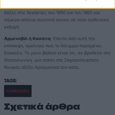
Πρόκειται για ένα γλυκό που γνώρισε μεγάλες
δόξες στις δεκαετίες του 1950 και του 1960 και
σήμερα σπάνια συναντά κανείς σε τόσο αυθεντική
εκδοχή.
Αρμενοβίλ ή Κασάτα;
Έπειτα από αυτή την
επίσκεψη, ομολογώ πως το δίλημμα παραμένει
δύσκολο. Το μόνο βέβαιο είναι ότι, αν βρεθείτε στη
Θεσσαλονίκη, μια στάση στο Ζαχαροπλαστείο
Κουφός αξίζει πραγματικά τον κόπο.
ΑΡΜΕΝΟΒΙΛ
Σχετικά άρθρα